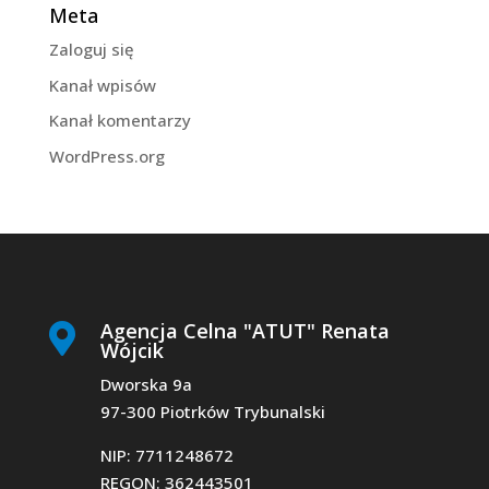
Meta
Zaloguj się
Kanał wpisów
Kanał komentarzy
WordPress.org
Agencja Celna "ATUT" Renata

Wójcik
Dworska 9a
97-300 Piotrków Trybunalski
NIP: 7711248672
REGON: 362443501